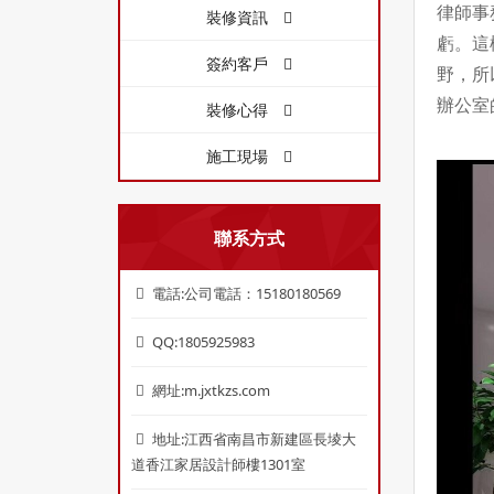
律師事
裝修資訊
虧。這
簽約客戶
野，所
辦公室
裝修心得
施工現場
聯系方式
電話:公司電話：15180180569
QQ:1805925983
網址:m.jxtkzs.com
地址:江西省南昌市新建區長堎大
道香江家居設計師樓1301室