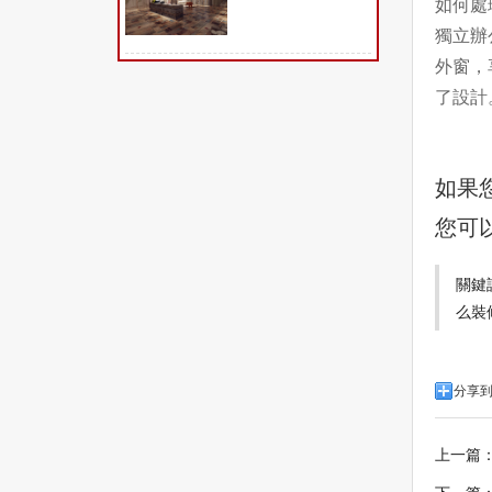
如何處
獨立辦
外窗，
了設計
如果
您可
關鍵
么裝
分享
上一篇