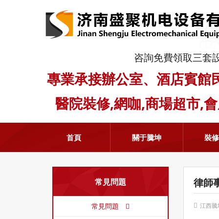
咨詢免費領取三套
專業承接辦公室、酒店賓館
醫院裝修,網咖,商場超市,
首頁
關于騰坤
裝
律師
常見問題
常見問題
江西騰