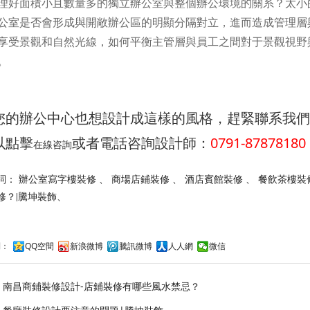
理好面積小且數量多的獨立辦公室與整個辦公環境的關系？太小
公室是否會形成與開敞辦公區的明顯分隔對立，進而造成管理層
享受景觀和自然光線，如何平衡主管層與員工之間對于景觀視野
。
您的辦公中心也想設計成這樣的風格，趕緊聯系我們
以點擊
或者電話咨詢設計師：
0791-87878180
在線咨詢
詞：
辦公室寫字樓裝修
、
商場店鋪裝修
、
酒店賓館裝修
、
餐飲茶樓裝
修？|騰坤裝飾、
到：
QQ空間
新浪微博
騰訊微博
人人網
微信
：
南昌商鋪裝修設計-店鋪裝修有哪些風水禁忌？