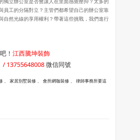
的獨立辦公室是否會讓人在里面感覺壓抑？太多的
與員工的分隔對立？主管們都希望自己的辦公室靠
與自然光線的享用權利？帶著這些挑戰，我們進行
吧！
江西騰坤裝飾
 / 13755648008
微信同號
修
、
家居別墅裝修
、
會所網咖裝修
、 律師事務所要這