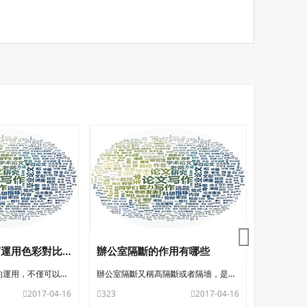
辦公室設計如何運用色彩對比？
辦公室隔斷的作用有哪些
辦公室裝
辦公室設計中色彩的運用，不僅可以給人們帶來不同的視覺感受，更是不同的感
辦公室隔斷又稱高隔斷或者隔墻，是現代辦公室對環保、采光、隔音、靈活設計
2017-04-16
323
2017-04-16
365