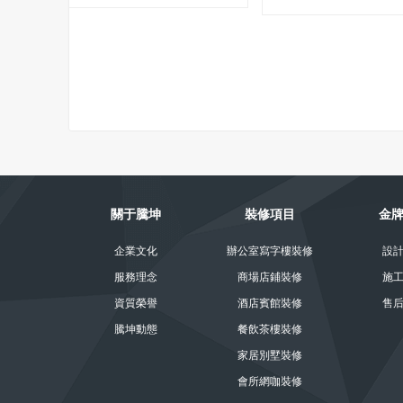
眾所周知,酒店的產品就是服務,服務的好壞在于體驗。在裝修改造的過程中,如果
4-26
關于騰坤
裝修項目
金
企業文化
辦公室寫字樓裝修
設
服務理念
商場店鋪裝修
施
資質榮譽
酒店賓館裝修
售
騰坤動態
餐飲茶樓裝修
家居別墅裝修
會所網咖裝修