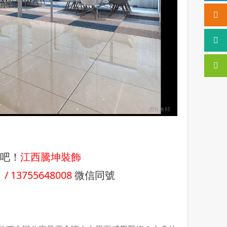
吧！
江西騰坤裝飾
 / 13755648008
微信同號