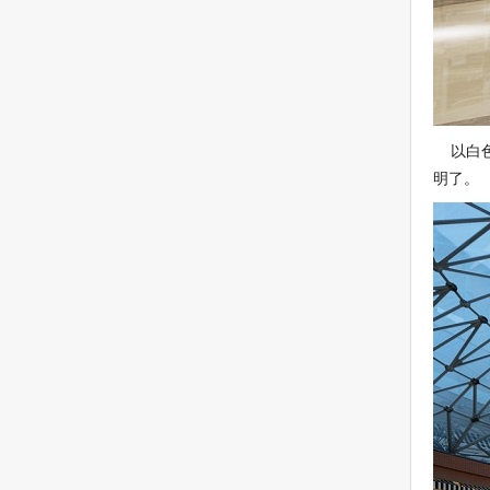
以白色
明了。