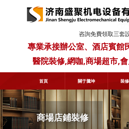
咨詢免費領取三套
專業承接辦公室、酒店賓館
醫院裝修,網咖,商場超市,
首頁
關于騰坤
裝
商場店鋪裝修