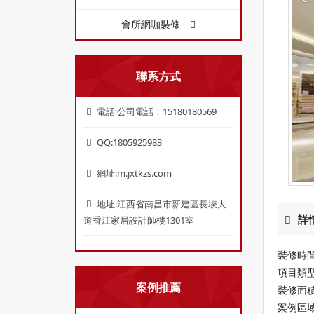
會所網咖裝修
聯系方式
電話:公司電話：15180180569
QQ:1805925983
網址:m.jxtkzs.com
地址:江西省南昌市新建區長堎大
詳
道香江家居設計師樓1301室
裝修時間：
項目類
案例推薦
裝修面積
案例區