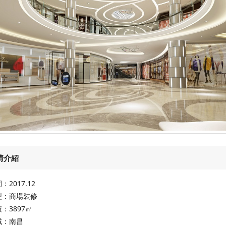
情介紹
2017.12
型：商場裝修
：3897
㎡
域：南昌