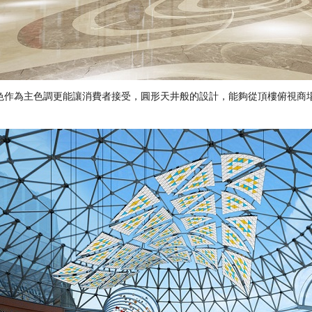
作為主色調更能讓消費者接受，圓形天井般的設計，能夠從頂樓俯視商場