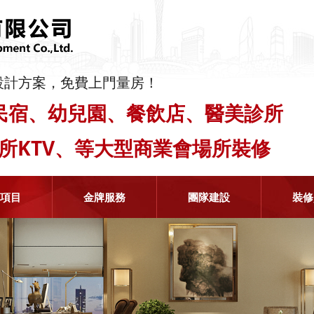
設計方案，免費上門量房！
民宿、幼兒園、餐飲店、醫美診所
會所KTV、等大型商業會場所裝修
修項目
金牌服務
團隊建設
裝修